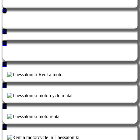
✕
✕
✕
✕
✕
✕
✕